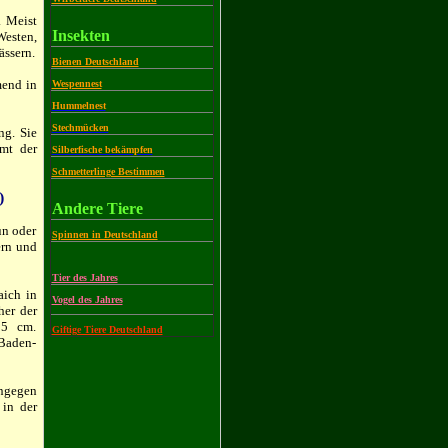
. Meist
Insekten
Westen,
ässern.
Bienen Deutschland
mend in
Wespennest
Hummelnest
Stechmücken
ng. Sie
mt der
Silberfische bekämpfen
Schmetterlinge Bestimmen
)
Andere Tiere
un oder
Spinnen in Deutschland
ern und
Tier des Jahres
aich in
Vogel des Jahres
her der
 5 cm.
Giftige Tiere Deutschland
Baden-
ingegen
 in der