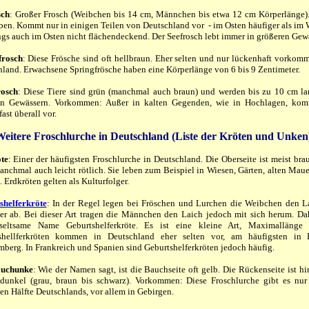
sch
: Großer Frosch (Weibchen bis 14 cm, Männchen bis etwa 12 cm Körperlänge)
ben. Kommt nur in einigen Teilen von Deutschland vor - im Osten häufiger als im 
ngs auch im Osten nicht flächendeckend. Der Seefrosch lebt immer in größeren Gew
frosch
: Diese Frösche sind oft hellbraun. Eher selten und nur lückenhaft vorkom
land. Erwachsene Springfrösche haben eine Körperlänge von 6 bis 9 Zentimeter.
rosch
: Diese Tiere sind grün (manchmal auch braun) und werden bis zu 10 cm la
in Gewässern. Vorkommen: Außer in kalten Gegenden, wie in Hochlagen, kom
fast überall vor.
eitere Froschlurche in Deutschland (Liste der Kröten und Unken
te
: Einer der häufigsten Froschlurche in Deutschland. Die Oberseite ist meist bra
anchmal auch leicht rötlich. Sie leben zum Beispiel in Wiesen, Gärten, alten Mau
. Erdkröten gelten als Kulturfolger.
shelferkröte
: In der Regel legen bei Fröschen und Lurchen die Weibchen den L
er ab. Bei dieser Art tragen die Männchen den Laich jedoch mit sich herum. Da
seltsame Name Geburtshelferkröte. Es ist eine kleine Art, Maximallänge
shellferkröten kommen in Deutschland eher selten vor, am häufigsten in 
berg. In Frankreich und Spanien sind Geburtshelferkröten jedoch häufig.
auchunke
: Wie der Namen sagt, ist die Bauchseite oft gelb. Die Rückenseite ist h
 dunkel (grau, braun bis schwarz). Vorkommen: Diese Froschlurche gibt es nur
en Hälfte Deutschlands, vor allem in Gebirgen.