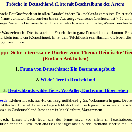
Frösche in Deutschland (Liste mit Beschreibung der Arten)
osch
: Der Grasfrosch ist in allen Bundesländern Deutschlands verbreitet. Er ist nich
 Name vermuten lässt, sondern braun. Aus ausgewachsener Grasfrosch ist 7-10 cm l
nige Zeit ohne Gewässer leben, braucht jedoch, wie alle Frösche, Wasser zum laich
r Wasserfrosch
: Dies ist auch ein Frosch, der in ganz Deutschland vorkommt. Er is
d klein (um 5 cm Körperlänge). Er ist dem Teichfrosch sehr ähnlich, oft leben die
sogar zusammen.
ipp: Sehr i
nteressante Bücher zum Thema Heimische Tie
(Einfach Anklicken)
1.
Fauna von Deutschland: Ein Bestimmungsbuch
2.
Wilde Tiere in Deutschland
3.
Deutschlands wilde Tiere: Wo Adler, Dachs und Biber leben
osch
: Kleiner Frosch, nur 4-5 cm lang, auffallend grün. Vorkommen in ganz Deuts
cht flächendeckend. In hohen Lagen fehlt der Laubfrosch ganz. Die meisten Frösche
hnen in Ostdeutschland, besonders in Mecklenburg-Vorpommern.
osch
: Dieser Frosch lebt, wie der Name sagt, vor allem in Feuchtgebiet
tschland und Ostdeutschland ist er häufiger als in Süddeutschland. Eher selten. L