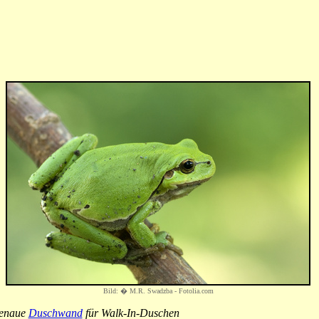
Bild: � M.R. Swadzba - Fotolia.com
enaue
Duschwand
für Walk-In-Duschen