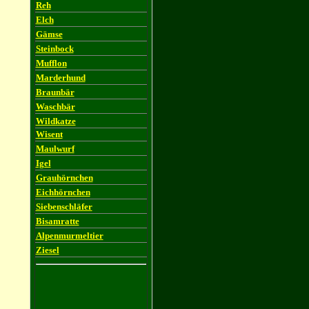
Reh
Elch
Gämse
Steinbock
Mufflon
Marderhund
Braunbär
Waschbär
Wildkatze
Wisent
Maulwurf
Igel
Grauhörnchen
Eichhörnchen
Siebenschläfer
Bisamratte
Alpenmurmeltier
Ziesel