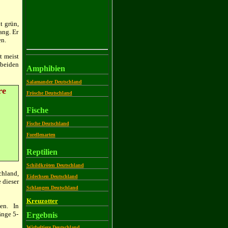
t grün,
ang. Er
en.
t meist
 beiden
Amphibien
Salamander Deutschland
re
Frösche Deutschland
Fische
Fische Deutschland
Forellenarten
Reptilien
Schildkröten Deutschland
chland,
Eidechsen Deutschland
 dieser
Schlangen Deutschland
Kreuzotter
en. In
änge 5-
Ergebnis
Wirbeltiere Deutschland