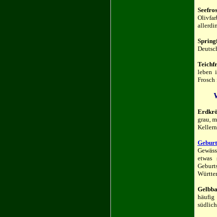
Seefro
Olivfar
allerdi
Spring
Deutsch
Teichf
leben 
Frosch 
W
Erdkrö
grau, m
Kellern
Geburt
Gewäss
etwas 
Geburt
Württem
Gelbb
häufig
südlich