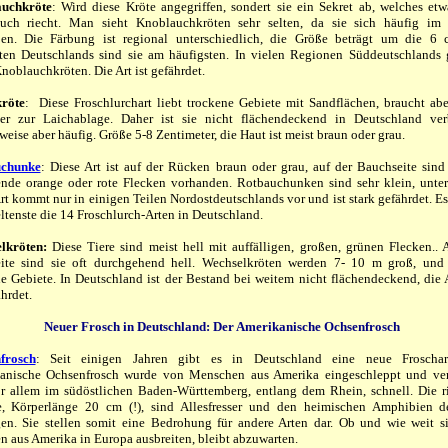
uchkröte
: Wird diese Kröte angegriffen, sondert sie ein Sekret ab, welches et
uch riecht. Man sieht Knoblauchkröten sehr selten, da sie sich häufig im
ben. Die Färbung ist regional unterschiedlich, die Größe beträgt um die 6 
ten Deutschlands sind sie am häufigsten. In vielen Regionen Süddeutschlands 
noblauchkröten. Die Art ist gefährdet.
röte
: Diese Froschlurchart liebt trockene Gebiete mit Sandflächen, braucht ab
er zur Laichablage. Daher ist sie nicht flächendeckend in Deutschland verb
weise aber häufig. Größe 5-8 Zentimeter, die Haut ist meist braun oder grau.
chunke
: Diese Art ist auf der Rücken braun oder grau, auf der Bauchseite sind
lende orange oder rote Flecken vorhanden. Rotbauchunken sind sehr klein, unte
rt kommt nur in einigen Teilen Nordostdeutschlands vor und ist stark gefährdet. Es 
ltenste die 14 Froschlurch-Arten in Deutschland.
lkröten:
Diese Tiere sind meist hell mit auffälligen, großen, grünen Flecken.. 
eite sind sie oft durchgehend hell. Wechselkröten werden 7- 10 m groß, und
e Gebiete. In Deutschland ist der Bestand bei weitem nicht flächendeckend, die A
ährdet.
Neuer Frosch in Deutschland: Der Amerikanische Ochsenfrosch
frosch
: Seit einigen Jahren gibt es in Deutschland eine neue Froschar
anische Ochsenfrosch wurde von Menschen aus Amerika eingeschleppt und verb
or allem im südöstlichen Baden-Württemberg, entlang dem Rhein, schnell. Die r
e, Körperlänge 20 cm (!), sind Allesfresser und den heimischen Amphibien d
gen. Sie stellen somit eine Bedrohung für andere Arten dar. Ob und wie weit s
 aus Amerika in Europa ausbreiten, bleibt abzuwarten.