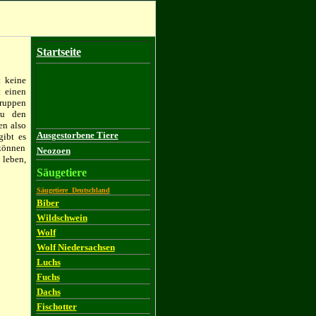
Startseite
t keine
t einen
gruppen
zu den
en also
Ausgestorbene Tiere
gibt es
 können
Neozoen
leben,
Säugetiere
Säugetiere Deutschland
Biber
Wildschwein
Wolf
Wolf Niedersachsen
Luchs
Fuchs
Dachs
Fischotter