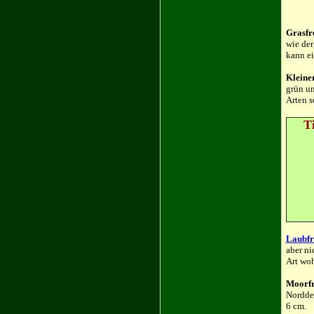
Grasfr
wie der
kann ei
Kleine
grün un
Arten 
T
Laubfr
aber ni
Art wo
Moorfr
Norddeu
6 cm.