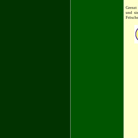
Grenzt 
und si
Frösche