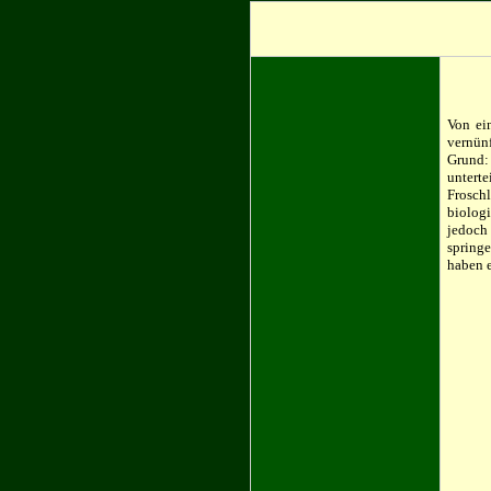
Von ei
vernün
Grund:
untert
Froschl
biologi
jedoch 
spring
haben 