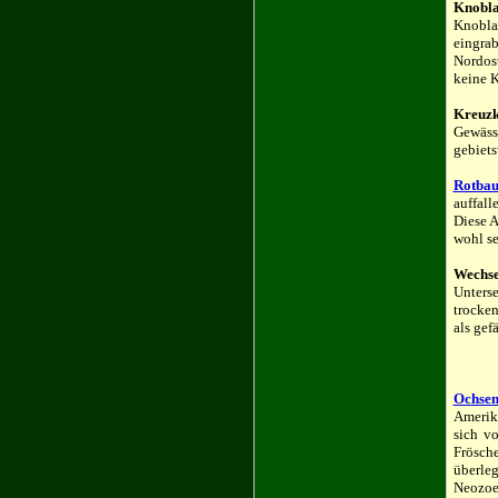
Knobla
Knobla
eingra
Nordos
keine K
Kreuzk
Gewäss
gebiets
Rotbau
auffal
Diese A
wohl se
Wechse
Unters
trocken
als gef
Ochsen
Amerik
sich v
Frösch
überle
Neozoen