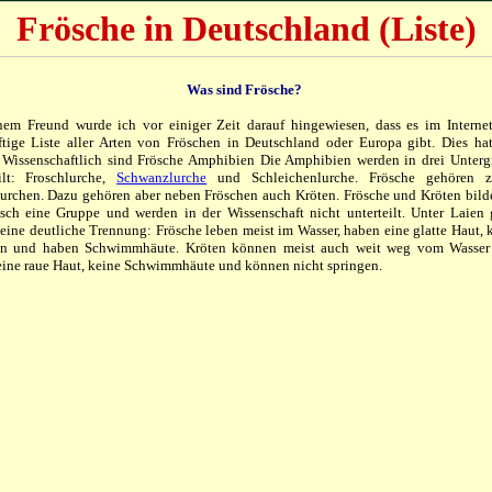
Frösche in Deutschland (Liste)
Was sind Frösche?
nem Freund wurde ich vor einiger Zeit darauf hingewiesen, dass es im Interne
ftige Liste aller Arten von Fröschen in Deutschland oder Europa gibt. Dies ha
 Wissenschaftlich sind Frösche Amphibien Die Amphibien werden in drei Unter
eilt: Froschlurche,
Schwanzlurche
und Schleichenlurche. Frösche gehören 
urchen. Dazu gehören aber neben Fröschen auch Kröten. Frösche und Kröten bild
sch eine Gruppe und werden in der Wissenschaft nicht unterteilt. Unter Laien 
eine deutliche Trennung: Frösche leben meist im Wasser, haben eine glatte Haut,
en und haben Schwimmhäute. Kröten können meist auch weit weg vom Wasser 
eine raue Haut, keine Schwimmhäute und können nicht springen.