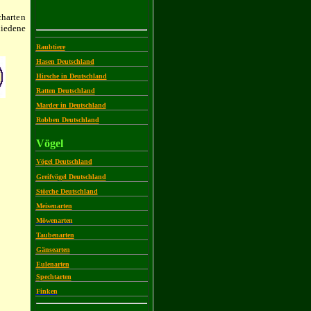
charten
hiedene
Raubtiere
Hasen Deutschland
Hirsche in Deutschland
Ratten Deutschland
Marder in Deutschland
Robben Deutschland
Vögel
Vögel Deutschland
Greifvögel Deutschland
Störche Deutschland
Meisenarten
Möwenarten
Taubenarten
Gänsearten
Eulenarten
Spechtarten
Finken