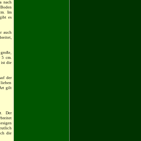
wa nach
 Boden
cm. Im
gibt es
er auch
reitet,
 große,
r 5 cm.
ist die
Auf der
 lieben
rt gilt
t. Der
reitet
iesigen
eutlich
ich die