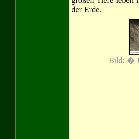
großen Tiere leben 
der Erde.
Bild: � 