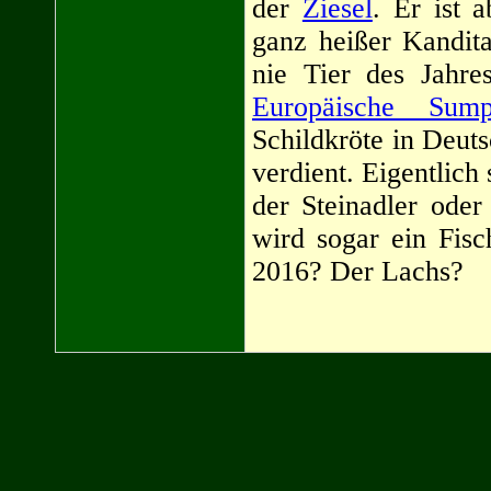
der
Ziesel
. Er ist 
ganz heißer Kandita
nie Tier des Jahre
Europäische Sumpf
Schildkröte in Deuts
verdient. Eigentlich
der Steinadler ode
wird sogar ein Fisc
2016? Der Lachs?