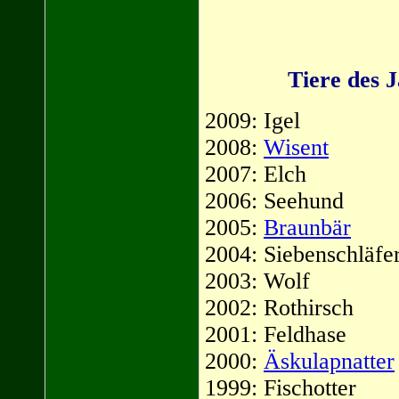
Tiere des J
2009: Igel
2008:
Wisent
2007: Elch
2006: Seehund
2005:
Braunbär
2004: Siebenschläfe
2003: Wolf
2002: Rothirsch
2001: Feldhase
2000:
Äskulapnatter
1999: Fischotter