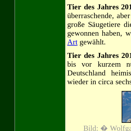
Tier des Jahres 20
überraschende, abe
große Säugetiere d
gewonnen haben, w
Art
gewählt.
Tier des Jahres 2
bis vor kurzem n
Deutschland heim
wieder in circa sech
Bild: � Wolfga