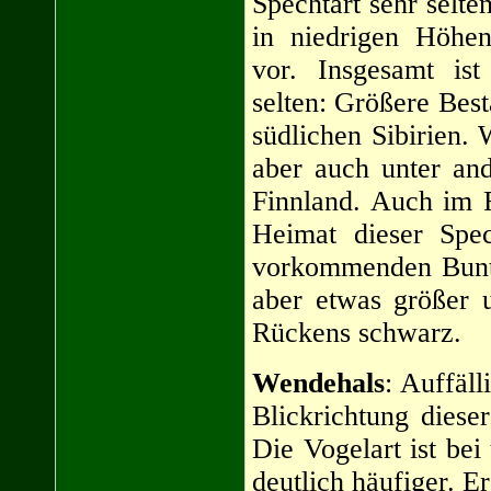
Spechtart sehr selt
in niedrigen Höhe
vor. Insgesamt ist
selten: Größere Bes
südlichen Sibirien
aber auch unter an
Finnland. Auch im F
Heimat dieser Spe
vorkommenden Bunts
aber etwas größer 
Rückens schwarz.
Wendehals
: Auffäll
Blickrichtung diese
Die Vogelart ist bei
deutlich häufiger. Er