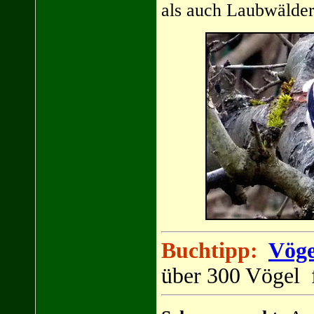
als auch Laubwälder
Buchtipp:
Vöge
über 300 Vögel f