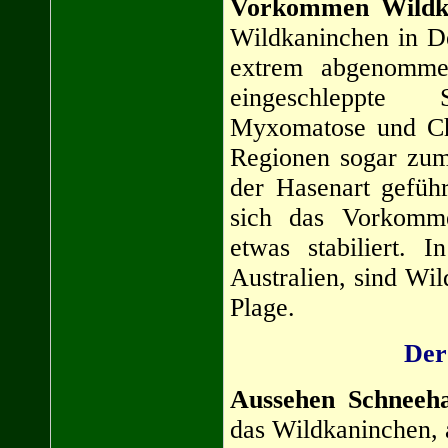
Vorkommen Wildk
Wildkaninchen in De
extrem abgenommen
eingeschleppte 
Myxomatose und Ch
Regionen sogar zum
der Hasenart gefüh
sich das Vorkomm
etwas stabiliert. 
Australien, sind Wi
Plage.
Der
Aussehen Schneeh
das Wildkaninchen, a