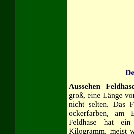
De
Aussehen Feldhas
groß, eine Länge vo
nicht selten. Das F
ockerfarben, am B
Feldhase hat ei
Kilogramm, meist w