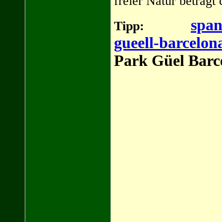
freier Natur beträgt 
span
Tipp:
gueell-barcelon
Park Güel Barc